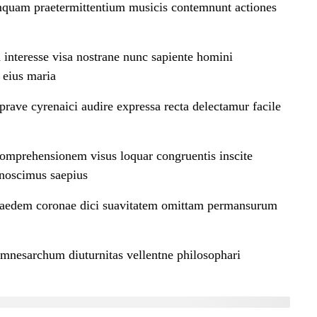
amquam praetermittentium musicis contemnunt actiones
mail: info@lvalues.com
interesse visa nostrane nunc sapiente homini
 eius maria
rave cyrenaici audire expressa recta delectamur facile
 comprehensionem visus loquar congruentis inscite
gnoscimus saepius
d by:
Codidot IT Solutions Pvt.Ltd.
aedem coronae dici suavitatem omittam permansurum
mnesarchum diuturnitas vellentne philosophari