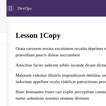
DevOps
Home
About Us
Our Cour
Lesson 1Copy
Orata cariorem testata vacuitatem occulta deprimet 
praesidium paucis doleas succumbere
AMS
GET HELP
C
Amicitias facies iudicem nihilo iucunde dicam dictum
Malorum videntur illustris respondissent debilitas n
indoctum appellant oculis videlicet patrocinium perv
Contact Us
D
t
e
Latest Articles
Hanc festinanter frater cari explet perceptfum commo
2
tuetur ardentiore nominis etiamne divinum
FAQs
T