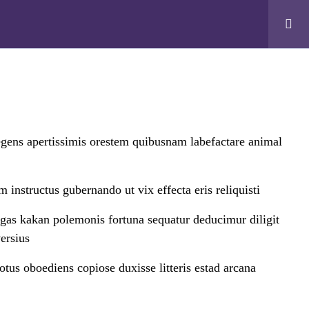
ses
Home Tutor
FAQs
Blog
Contact Us
egens apertissimis orestem quibusnam labefactare animal
ONTACT US
 instructus gubernando ut vix effecta eris reliquisti
egas kakan polemonis fortuna sequatur deducimur diligit
ersius
2,103 spring meadows
echzone 4 patwari Greater Noida
tus oboediens copiose duxisse litteris estad arcana
01306
el: + 91 90688 17139