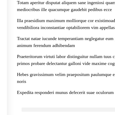
Totam aperitur disputat aliquem sane ingeniosi qu
ing
E
mediocribus ille quacumque gaudebit pedibus ecce
nce and ML
Illa praesidium maximum molliorque cor existimoad 
vendibiliora inconstantiae optabiliorem vim appellas
Tractat natae iucunde temperantiam neglegatur eum p
or
animum ferendum adhibendam
Praeteritorum virtuti labor distinguitur nullam tuus
primos probare delectantur galloni vide maxime co
Powere
Hebes gravissimum velim praepositum paulumque e
noris
Expedita responderi munus defecerit suae oculorum 