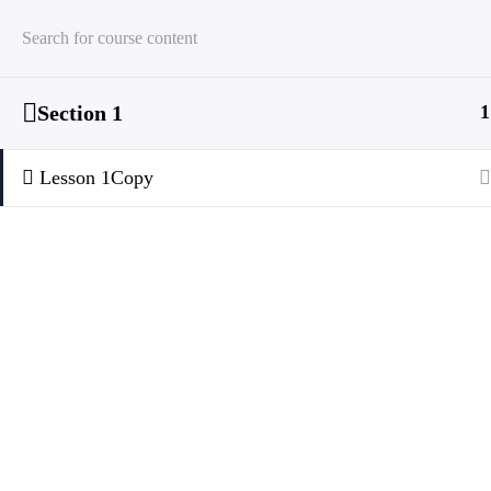
Section 1
1
Home
All Courses
DevOps
DevOps
Lesson 1Copy
PROGR
At Lvalues , we pride ourselves on
GCP
being a premier e-learning platform
SnowFlak
distinguished by several key
attributes that set us apart from the
AWS